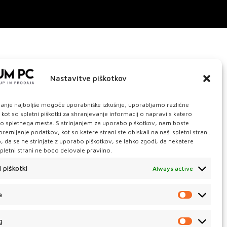
Nastavitve piškotkov
janje najboljše mogoče uporabniške izkušnje, uporabljamo različne
 kot so spletni piškotki za shranjevanje informacij o napravi s katero
o spletnega mesta. S strinjanjem za uporabo piškotkov, nam boste
remljanje podatkov, kot so katere strani ste obiskali na naši spletni strani.
o, da se ne strinjate z uporabo piškotkov, se lahko zgodi, da nekatere
spletni strani ne bodo delovale pravilno.
i piškotki
Always active
a
g