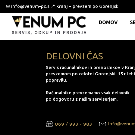
✉ info@venum-pc.si📍 Kranj – prevzem po Gorenjski
DOMOV
S
DELOVNI ČAS
Servis računalnikov in prenosnikov v Kran
prevzemom po celotni Gorenjski. 15+ let 
popravilu.
Računalnike prevzemamo vsak delavnik
po dogovoru z našim serviserjem.
info@venum
069 / 993 - 983