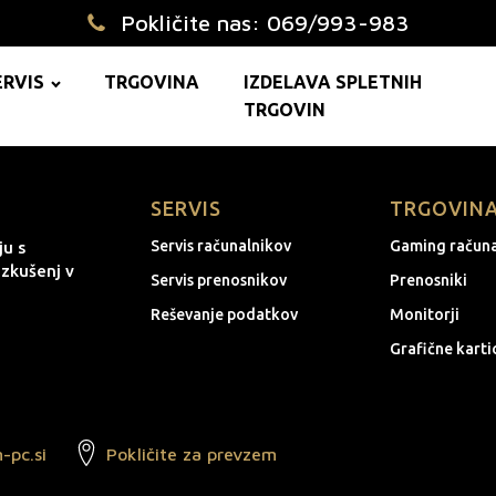
Pokličite nas: 069/993-983
ERVIS
TRGOVINA
IZDELAVA SPLETNIH
TRGOVIN
SERVIS
TRGOVIN
Servis računalnikov
Gaming računa
ju s
izkušenj v
Servis prenosnikov
Prenosniki
Reševanje podatkov
Monitorji
Grafične karti
-pc.si
Pokličite za prevzem