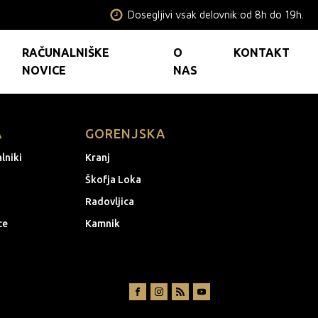
Dosegljivi vsak delovnik od 8h do 19h.
RAČUNALNIŠKE
O
KONTAKT
NOVICE
NAS
A
GORENJSKA
lniki
Kranj
Škofja Loka
Radovljica
ce
Kamnik